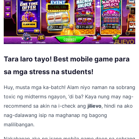
Tara laro tayo! Best mobile game para
sa mga stress na students!
Huy, musta mga ka-batch! Alam niyo naman na sobrang
toxic ng midterms ngayon, ‘di ba? Kaya nung may nag-
recommend sa akin na i-check ang
jilievo
, hindi na ako
nag-dalawang isip na maghanap ng bagong
malilibangan.
Nakahanap ako ng isang mobile game doon na sobrang