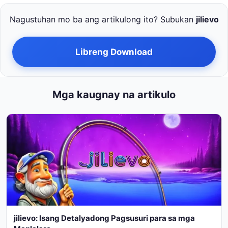
Nagustuhan mo ba ang artikulong ito? Subukan
jilievo
Libreng Download
Mga kaugnay na artikulo
jilievo: Isang Detalyadong Pagsusuri para sa mga