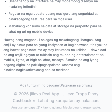
User-friendly na interface na may modernong disenyo na
madaling intindihin.
Regular na mga update upang masiguro ang seguridad at
pinakabagong features para sa mga user.
Mababang konsumo sa data at storage na perpekto para sa
lahat ng uri ng mobile device.
Huwag nang magpahuli sa agos ng makabagong libangan. Ang
amjili ay binuo para sa iyong kasiyahan at kaginhawaan, tinitiyak na
ang bawat pagpindot mo ay may katumbas na kalidad. I-download
na ang amjili ngayon at tuklasin ang mundo ng entertainment na
mabilis, ligtas, at higit sa lahat, masaya. Simulan na ang iyong
bagong digital na pakikipagsapalaran kasama ang
pinakapinagkakatiwalaang app sa merkado!
Mga tuntunin ng paggamit
Patakaran sa privacy
© 2026 jilievo Real App - jilievo Tropa Pinoy
Cashback ⭐. Lahat ng karapatan ay nakalaan.
Ang user ay dapat 21+ taong gulang. Maglaro nang responsable.